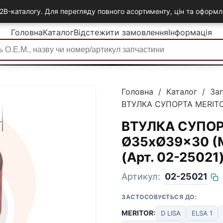
2B-каталогу. Для перегляду повного асортименту, цін та офор
Головна
Каталог
Відстежити замовлення
Інформація
Головна
/
Каталог
/
За
ВТУЛКА СУПОРТА MERIT
ВТУЛКА СУПОР
Ø35xØ39x30 
(Арт. 02-2502
Артикул:
02-25021
ЗАСТОСОВУЄТЬСЯ ДО:
MERITOR:
D LISA
ELSA 1