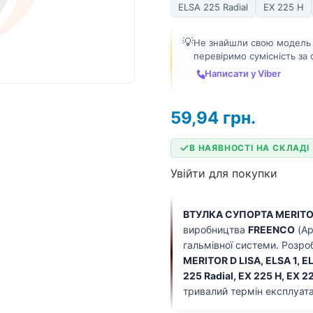
ELSA 225 Radial
EX 225 H
💡
Не знайшли свою модель а
перевіримо сумісність за
Написати у Viber
59,94
грн.
В НАЯВНОСТІ НА СКЛАДІ
Увійти для покупки
ВТУЛКА СУПОРТА MERIT
виробництва
FREENCO
(Ар
гальмівної системи. Розро
MERITOR D LISA, ELSA 1, EL
225 Radial, EX 225 H, EX 2
тривалий термін експлуата