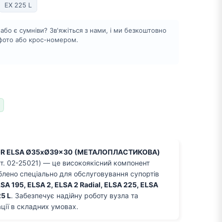
EX 225 L
бо є сумніви? Зв'яжіться з нами, і ми безкоштовно
 фото або крос-номером.
OR ELSA Ø35xØ39x30 (МЕТАЛОПЛАСТИКОВА)
т. 02-25021) — це високоякісний компонент
блено спеціально для обслуговування супортів
SA 195, ELSA 2, ELSA 2 Radial, ELSA 225, ELSA
25 L
. Забезпечує надійну роботу вузла та
ції в складних умовах.