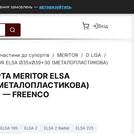
млення замовлень —
авторизуйтесь
.
Вхід
пчастини до супортів
/
MERITOR
/
D LISA
/
OR ELSA Ø35xØ39×30 (МЕТАЛОПЛАСТИКОВА)
ТА MERITOR ELSA
(МЕТАЛОПЛАСТИКОВА)
1) — FREENCO
ELSA 195
ELSA 2
ELSA 2 Radial
ELSA 225