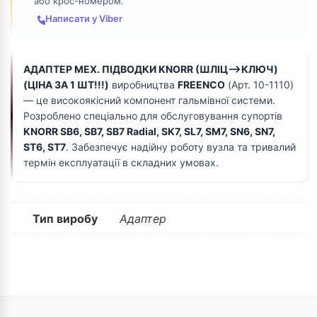
або крос-номером.
Написати у Viber
АДАПТЕР МЕХ. ПІДВОДКИ KNORR (ШЛІЦ-->КЛЮЧ)
(ЦІНА ЗА 1 ШТ!!!)
виробництва
FREENCO
(Арт. 10-1110)
— це високоякісний компонент гальмівної системи.
Розроблено спеціально для обслуговування супортів
KNORR SB6, SB7, SB7 Radial, SK7, SL7, SM7, SN6, SN7,
ST6, ST7
. Забезпечує надійну роботу вузла та тривалий
термін експлуатації в складних умовах.
Тип виробу
Адаптер