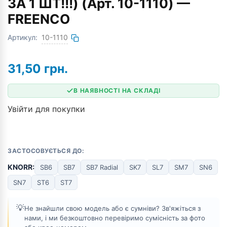
ЗА 1 ШТ!!!) (Арт. 10-1110) —
FREENCO
Артикул:
10-1110
31,50
грн.
В НАЯВНОСТІ НА СКЛАДІ
Увійти для покупки
ЗАСТОСОВУЄТЬСЯ ДО:
KNORR:
SB6
SB7
SB7 Radial
SK7
SL7
SM7
SN6
SN7
ST6
ST7
💡
Не знайшли свою модель або є сумніви? Зв'яжіться з
нами, і ми безкоштовно перевіримо сумісність за фото