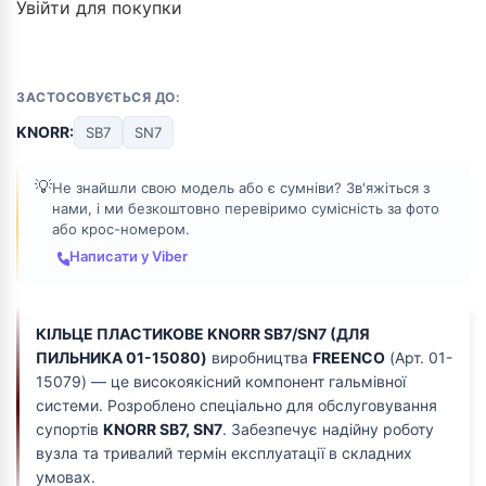
Увійти для покупки
ЗАСТОСОВУЄТЬСЯ ДО:
KNORR:
SB7
SN7
💡
Не знайшли свою модель або є сумніви? Зв'яжіться з
нами, і ми безкоштовно перевіримо сумісність за фото
або крос-номером.
Написати у Viber
КІЛЬЦЕ ПЛАСТИКОВЕ KNORR SB7/SN7 (ДЛЯ
ПИЛЬНИКА 01-15080)
виробництва
FREENCO
(Арт. 01-
15079) — це високоякісний компонент гальмівної
системи. Розроблено спеціально для обслуговування
супортів
KNORR SB7, SN7
. Забезпечує надійну роботу
вузла та тривалий термін експлуатації в складних
умовах.