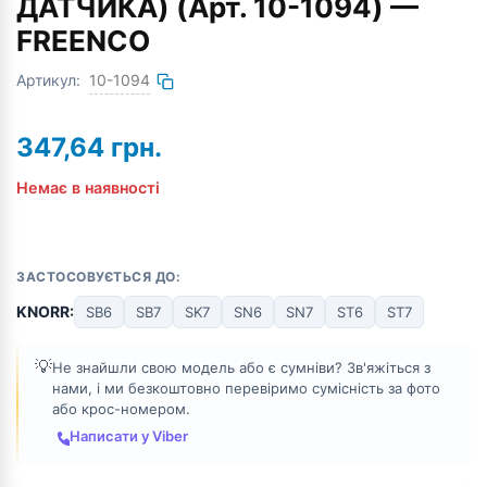
ДАТЧИКА) (Арт. 10-1094) —
FREENCO
Артикул:
10-1094
347,64
грн.
Немає в наявності
ЗАСТОСОВУЄТЬСЯ ДО:
KNORR:
SB6
SB7
SK7
SN6
SN7
ST6
ST7
💡
Не знайшли свою модель або є сумніви? Зв'яжіться з
нами, і ми безкоштовно перевіримо сумісність за фото
або крос-номером.
Написати у Viber