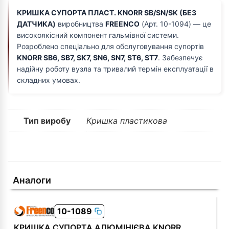
КРИШКА СУПОРТА ПЛАСТ. KNORR SB/SN/SK (БЕ3
ДАТЧИКА)
виробництва
FREENCO
(Арт. 10-1094) — це
високоякісний компонент гальмівної системи.
Розроблено спеціально для обслуговування супортів
KNORR SB6, SB7, SK7, SN6, SN7, ST6, ST7
. Забезпечує
надійну роботу вузла та тривалий термін експлуатації в
складних умовах.
Тип виробу
Кришка пластикова
Аналоги
10-1089
КРИШКА СУПОРТА АЛЮМІНІЄВА KNORR