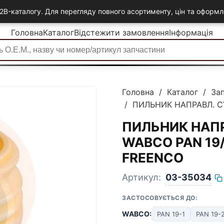
2B-каталогу. Для перегляду повного асортименту, цін та офор
Головна
Каталог
Відстежити замовлення
Інформація
Головна
/
Каталог
/
За
/ ПИЛЬНИК НАПРАВЛ. СУ
ПИЛЬНИК НАПР
WABCO PAN 19/
FREENCO
Артикул:
03-35034
ЗАСТОСОВУЄТЬСЯ ДО:
WABCO:
PAN 19-1
PAN 19-