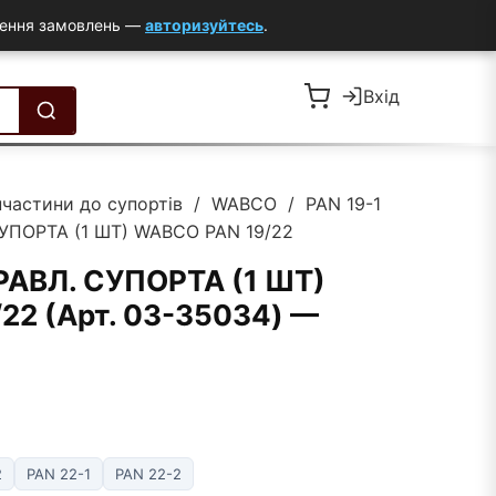
млення замовлень —
авторизуйтесь
.
Вхід
пчастини до супортів
/
WABCO
/
PAN 19-1
ПОРТА (1 ШТ) WABCO PAN 19/22
АВЛ. СУПОРТА (1 ШТ)
22 (Арт. 03-35034) —
2
PAN 22-1
PAN 22-2