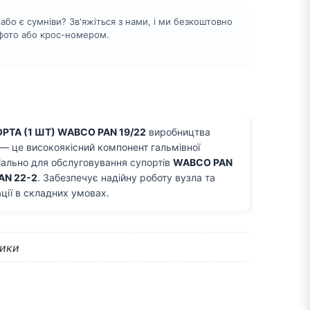
бо є сумніви? Зв'яжіться з нами, і ми безкоштовно
 фото або крос-номером.
ТА (1 ШТ) WABCO PAN 19/22
виробництва
— це високоякісний компонент гальмівної
іально для обслуговування супортів
WABCO PAN
PAN 22-2
. Забезпечує надійну роботу вузла та
ції в складних умовах.
ики