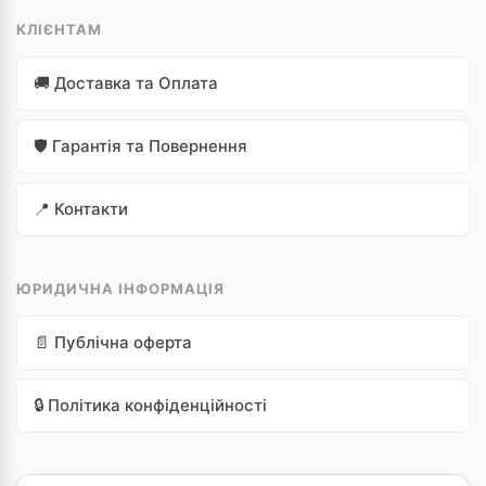
КЛІЄНТАМ
🚚 Доставка та Оплата
🛡️ Гарантія та Повернення
В НАЯВНОСТІ
Увійти для покупки
1 120,14
грн.
📍 Контакти
ЮРИДИЧНА ІНФОРМАЦІЯ
📄 Публічна оферта
🔒 Політика конфіденційності