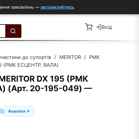
млення замовлень —
авторизуйтесь
.
Вхід
пчастини до супортів
/
MERITOR
/ РМК
5 (РМК ЕСЦЕНТР. ВАЛА)
MERITOR DX 195 (РМК
) (Арт. 20-195-049) —
Аналоги