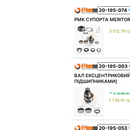
20-195-074
РМК СУПОРТА MERITOR 
3 012,78
г
20-195-003
ВАЛ ЕКСЦЕНТРИКОВИЙ 
ПІДШИПНИКАМИ)
В НАЯВНО
1 738,14
гр
20-195-053