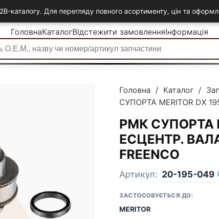
2B-каталогу. Для перегляду повного асортименту, цін та офор
Головна
Каталог
Відстежити замовлення
Інформація
Головна
/
Каталог
/
За
СУПОРТА MERITOR DX 19
РМК СУПОРТА 
ЕСЦЕНТР. ВАЛА
FREENCO
Артикул:
20-195-049
ЗАСТОСОВУЄТЬСЯ ДО:
MERITOR