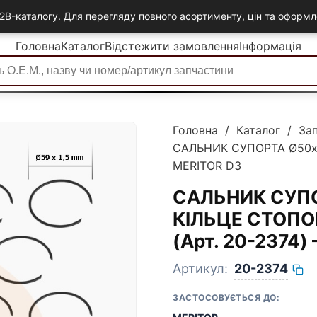
2B-каталогу. Для перегляду повного асортименту, цін та офор
Головна
Каталог
Відстежити замовлення
Інформація
Головна
/
Каталог
/
За
САЛЬНИК СУПОРТА Ø50xØ
MERITOR D3
САЛЬНИК СУПО
КІЛЬЦЕ СТОПОР
(Арт. 20-2374
Артикул:
20-2374
ЗАСТОСОВУЄТЬСЯ ДО: