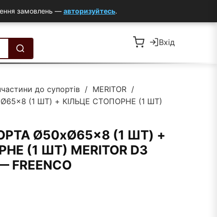
млення замовлень —
авторизуйтесь
.
Вхід
пчастини до супортів
/
MERITOR
/
65×8 (1 ШТ) + КІЛЬЦЕ СТОПОРНЕ (1 ШТ)
РТА Ø50xØ65x8 (1 ШТ) +
НЕ (1 ШТ) MERITOR D3
) — FREENCO