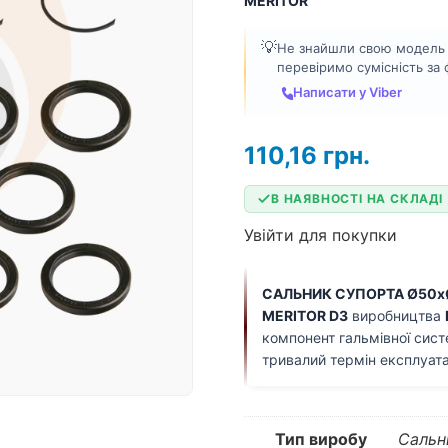
MERITOR
💡
Не знайшли свою модель а
перевіримо сумісність за
Написати у Viber
110,16
грн.
В НАЯВНОСТІ НА СКЛАДІ
Увійти для покупки
САЛЬНИК СУПОРТА Ø50xØ
MERITOR D3
виробництва
компонент гальмівної сист
тривалий термін експлуата
Тип виробу
Сальн