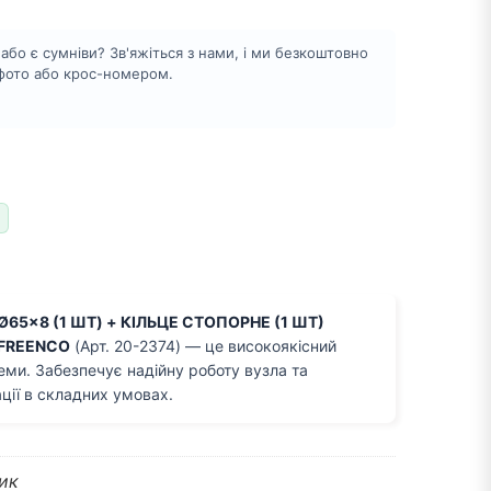
бо є сумніви? Зв'яжіться з нами, і ми безкоштовно
 фото або крос-номером.
65x8 (1 ШТ) + КІЛЬЦЕ СТОПОРНЕ (1 ШТ)
FREENCO
(Арт. 20-2374) — це високоякісний
еми. Забезпечує надійну роботу вузла та
ції в складних умовах.
ик