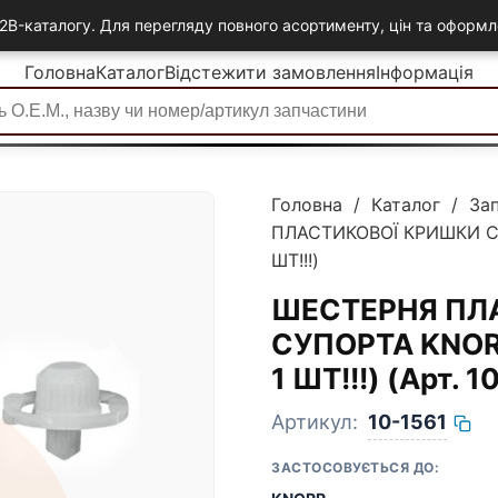
2B-каталогу. Для перегляду повного асортименту, цін та офор
Головна
Каталог
Відстежити замовлення
Інформація
Головна
/
Каталог
/
За
ПЛАСТИКОВОЇ КРИШКИ СУ
ШТ!!!)
ШЕСТЕРНЯ ПЛ
СУПОРТА KNORR
1 ШТ!!!) (Арт.
Артикул:
10-1561
ЗАСТОСОВУЄТЬСЯ ДО: