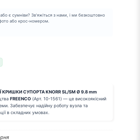
бо є сумніви? Зв'яжіться з нами, і ми безкоштовно
 фото або крос-номером.
КРИШКИ СУПОРТА KNORR SL/SM Ø 9.8 mm
цтва
FREENCO
(Арт. 10-1561) — це високоякісний
еми. Забезпечує надійну роботу вузла та
ції в складних умовах.
рня