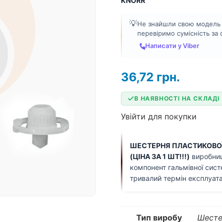
KNORR
💡
Не знайшли свою модель а
перевіримо сумісність за
Написати у Viber
36,72
грн.
В НАЯВНОСТІ НА СКЛАДІ
Увійти для покупки
ШЕСТЕРНЯ ПЛАСТИКОВОЇ 
(ЦІНА ЗА 1 ШТ!!!)
виробни
компонент гальмівної сист
тривалий термін експлуата
Тип виробу
Шесте