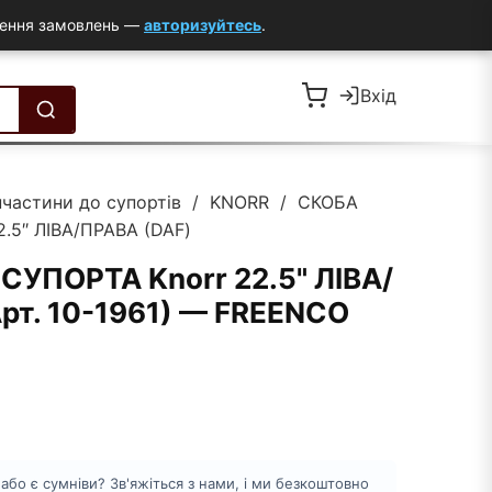
млення замовлень —
авторизуйтесь
.
Вхід
пчастини до супортів
/
KNORR
/ СКОБА
.5″ ЛІВА/ПРАВА (DAF)
СУПОРТА Knorr 22.5" ЛІВА/
рт. 10-1961) — FREENCO
бо є сумніви? Зв'яжіться з нами, і ми безкоштовно