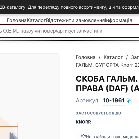
2B-каталогу. Для перегляду повного асортименту, цін та офор
Головна
Каталог
Відстежити замовлення
Інформація
Головна
/
Каталог
/
За
ГАЛЬМ. СУПОРТА Knorr 22
СКОБА ГАЛЬМ. 
ПРАВА (DAF) (А
Артикул:
10-1961
ЗАСТОСОВУЄТЬСЯ ДО:
KNORR
💡
Не знайшли свою модель а