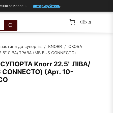
млення замовлень —
авторизуйтесь
.
Вхід
пчастини до супортів
/
KNORR
/ СКОБА
2.5″ ЛІВА/ПРАВА (MB BUS CONNECTO)
СУПОРТА Knorr 22.5" ЛІВА/
 CONNECTO) (Арт. 10-
CO