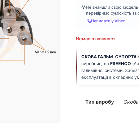
💡
Не знайшли свою модель а
перевіримо сумісність за
Написати у Viber
Немає в наявності
СКОБА ГАЛЬМ. СУПОРТА K
виробництва
FREENCO
(Ар
гальмівної системи. Забез
експлуатації в складних у
Тип виробу
Скоба