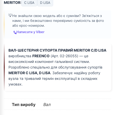
MERITOR:
C LISA
D LISA
💡
Не знайшли свою модель або є сумніви? Зв'яжіться з
нами, і ми безкоштовно перевіримо сумісність за фото
або крос-номером.
Написати у Viber
ВАЛ-ШЕСТЕРНЯ СУПОРТА ПРАВИЙ MERITOR C/D LISA
виробництва
FREENCO
(Арт. 02-26055) — це
високоякісний компонент гальмівної системи.
Розроблено спеціально для обслуговування супортів
MERITOR C LISA, D LISA
. Забезпечує надійну роботу
вузла та тривалий термін експлуатації в складних
умовах.
Тип виробу
Вал