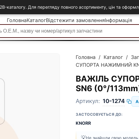
2B-каталогу. Для перегляду повного асортименту, цін та офор
Головна
Каталог
Відстежити замовлення
Інформація
Головна
/
Каталог
/
За
СУПОРТА НАЖИМНИЙ KNO
ВАЖІЛЬ СУПО
SN6 (0°/113mm)
Артикул:
10-1274
А
ЗАСТОСОВУЄТЬСЯ ДО:
KNORR
💡
Не знайшли свою модель а