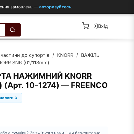
млення замовлень —
авторизуйтесь
.
Вхід
пчастини до супортів
/
KNORR
/ ВАЖІЛЬ
RR SN6 (0°/113mm)
РТА НАЖИМНИЙ KNORR
 (Арт. 10-1274) — FREENCO
налоги
бо є сумніви? Зв'яжіться з нами, і ми безкоштовно