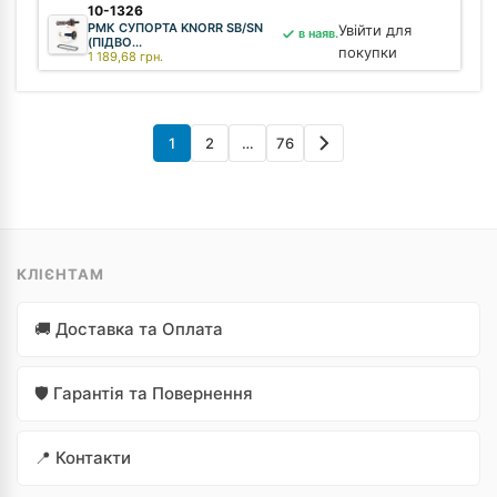
10-1326
РМК СУПОРТА KNORR SB/SN
Увійти для
в наяв.
(ПІДВО...
покупки
1 189,68
грн.
1
2
…
76
КЛІЄНТАМ
🚚 Доставка та Оплата
🛡️ Гарантія та Повернення
📍 Контакти