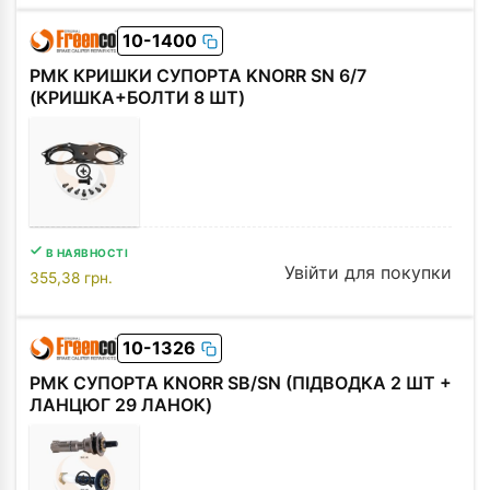
01-15020
ВТУЛКА МЕТАЛЕВА
Увійти для
в наяв.
10-1400
Ø16xØ18x10 mm ...
покупки
11,64
грн.
РМК КРИШКИ СУПОРТА KNORR SN 6/7
(КРИШКА+БОЛТИ 8 ШТ)
В НАЯВНОСТІ
Увійти для покупки
355,38
грн.
10-1326
РМК СУПОРТА KNORR SB/SN (ПІДВОДКА 2 ШТ +
ЛАНЦЮГ 29 ЛАНОК)