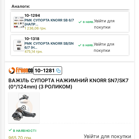
Аналоги:
10-1294
РМК СУПОРТА KNORR SB 6/7
Увійти для
в наяв.
(НАПР...
покупки
1 236,06
грн.
10-1318
РМК СУПОРТА KNORR SB/SN
Увійти для
в наяв.
6/7 (Н...
покупки
475,14
грн.
01-15077
КОВПАК МЕТАЛЕВИЙ KNORR
Увійти для
в наяв.
10-1281
SB 6/7 ...
покупки
59,94
грн.
ВАЖІЛЬ СУПОРТА НАЖИМНИЙ KNORR SN7/SK7
01-15078
(0°/124mm) (З РОЛИКОМ)
ВТУЛКА СУПОРТА
Увійти для
в наяв.
ГУМОМЕТАЛЕВА KN...
покупки
162,24
грн.
В НАЯВНОСТІ
Увійти для покупки
965,70
грн.