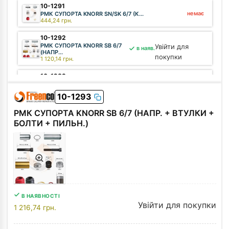
10-1291
немає
РМК СУПОРТА KNORR SN/SK 6/7 (К...
444,24
грн.
10-1292
РМК СУПОРТА KNORR SB 6/7
Увійти для
в наяв.
(НАПР...
покупки
1 120,14
грн.
10-1289
РМК СУПОРТА KNORR ST7
Увійти для
в наяв.
(НАПР., ...
покупки
10-1293
1 120,14
грн.
РМК СУПОРТА KNORR SB 6/7 (НАПР. + ВТУЛКИ +
01-15027
БОЛТИ + ПИЛЬН.)
ВТУЛКА СУПОРТА KNORR
Увійти для
в наяв.
Ø36xØ40x2...
покупки
54,12
грн.
В НАЯВНОСТІ
Увійти для покупки
1 216,74
грн.