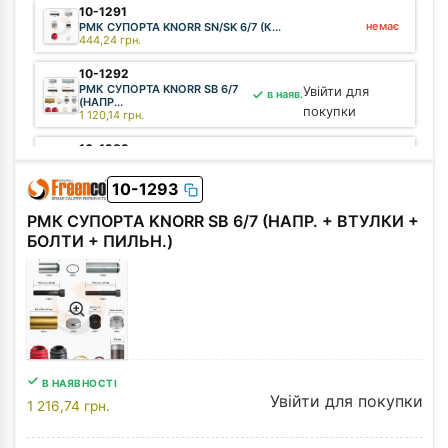
10-1291
немає
РМК СУПОРТА KNORR SN/SK 6/7 (К...
444,24
грн.
10-1292
РМК СУПОРТА KNORR SB 6/7
Увійти для
в наяв.
(НАПР...
покупки
1 120,14
грн.
10-1289
РМК СУПОРТА KNORR ST7
Увійти для
в наяв.
(НАПР., ...
покупки
10-1293
1 120,14
грн.
РМК СУПОРТА KNORR SB 6/7 (НАПР. + ВТУЛКИ +
01-15027
немає
БОЛТИ + ПИЛЬН.)
ВТУЛКА СУПОРТА KNORR Ø36xØ40x2...
54,12
грн.
В НАЯВНОСТІ
Увійти для покупки
1 216,74
грн.