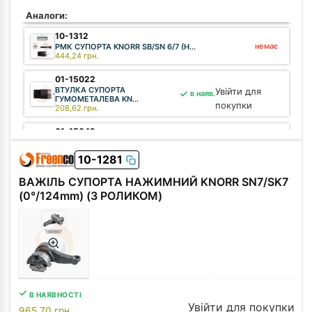
Аналоги:
10-1312
немає
РМК СУПОРТА KNORR SB/SN 6/7 (Н...
444,24
грн.
01-15022
ВТУЛКА СУПОРТА
Увійти для
в наяв.
ГУМОМЕТАЛЕВА KN...
покупки
208,62
грн.
01-15042
КІЛЬЦЕ МЕТАЛЕВЕ ВТУЛКИ
Увійти для
в наяв.
СУПОРТА...
покупки
10-1281
28,98
грн.
ВАЖІЛЬ СУПОРТА НАЖИМНИЙ KNORR SN7/SK7
(0°/124mm) (З РОЛИКОМ)
В НАЯВНОСТІ
Увійти для покупки
965,70
грн.