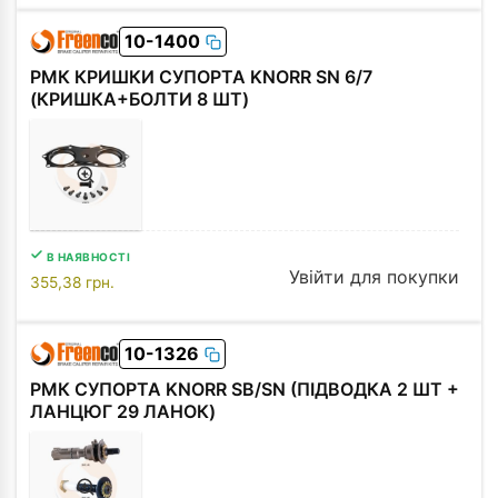
01-15020
ВТУЛКА МЕТАЛЕВА
Увійти для
в наяв.
10-1400
Ø16xØ18x10 mm ...
покупки
11,64
грн.
РМК КРИШКИ СУПОРТА KNORR SN 6/7
(КРИШКА+БОЛТИ 8 ШТ)
В НАЯВНОСТІ
Увійти для покупки
355,38
грн.
10-1326
РМК СУПОРТА KNORR SB/SN (ПІДВОДКА 2 ШТ +
ЛАНЦЮГ 29 ЛАНОК)