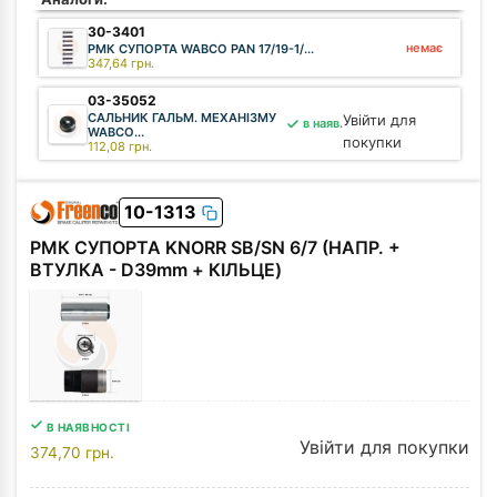
30-3401
немає
РМК СУПОРТА WABCO PAN 17/19-1/...
347,64
грн.
03-35052
САЛЬНИК ГАЛЬМ. МЕХАНІЗМУ
Увійти для
в наяв.
WABCO...
покупки
112,08
грн.
10-1313
РМК СУПОРТА KNORR SB/SN 6/7 (НАПР. +
ВТУЛКА - D39mm + КІЛЬЦЕ)
В НАЯВНОСТІ
Увійти для покупки
374,70
грн.