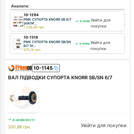
Аналоги:
10-1294
РМК СУПОРТА KNORR SB 6/7
Увійти для
в наяв.
(НАПР...
покупки
1 236,06
грн.
10-1318
РМК СУПОРТА KNORR SB/SN
Увійти для
в наяв.
6/7 (Н...
покупки
475,14
грн.
01-15077
КОВПАК МЕТАЛЕВИЙ KNORR
Увійти для
в наяв.
10-1145
SB 6/7 ...
покупки
59,94
грн.
ВАЛ ПІДВОДКИ СУПОРТА KNORR SB/SN 6/7
01-15078
ВТУЛКА СУПОРТА
Увійти для
в наяв.
ГУМОМЕТАЛЕВА KN...
покупки
162,24
грн.
В НАЯВНОСТІ
Увійти для покупки
200,88
грн.