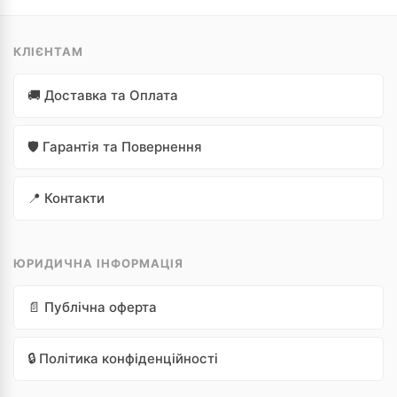
01-15027
КЛІЄНТАМ
ВТУЛКА СУПОРТА KNORR Ø36xØ40x20 mm
🚚 Доставка та Оплата
🛡️ Гарантія та Повернення
54,12
грн.
Немає в наявності
📍 Контакти
ЮРИДИЧНА ІНФОРМАЦІЯ
📄 Публічна оферта
🔒 Політика конфіденційності